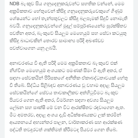
NDB බැංකුව සිය ගනුදෙනුකරුවන්ට සහතික වන්නේ, මෙම
අක්‍රමිකතාව හේතුවෙන් කිසිදු ගනුදෙනුකරුවෙකුගේ ගිණුම්
ශේෂයන්ට හෝ තැන්පතුවලට කිසිදු බලපෑමක් සිදුවී නොමැති
බවයි. ගනුදෙනුකරුවන්ගේ මුදල් සම්පූර්ණයෙන්ම සුරක්ෂිතව
පවතින අතර, බැංකුවේ සියලුම මෙහෙයුම් සහ සේවා කටයුතු
කිසිදු බාධාවකින් තොරව සාමාන්‍ය පරිදි අඛණ්ඩව
පවත්වාගෙන යනු ලබයි.
අනාවරණය වී ඇති පරිදි මෙම අක්‍රමිකතාව බැංකුවේ එක්
නිශ්චිත මෙහෙයුම් අංශයකට පමණක් සීමා වී ඇති අතර, ඒ
සඳහා සේවකයින් පිරිසකගේ අනීතික ඒකාබද්ධතාවයක් හේතු
වී තිබේ. සිද්ධිය පිළිබඳව අනාවරණය වූ වහාම අදාළ සියලුම
සේවකයින්ගේ සේවය තාවකාලිකව අත්හිටුවීමට බැංකුව
පියවර ගෙන ඇති අතර, විමර්ශන සඳහා අවශ්‍ය සියලුම
ලේඛන සහ සාක්ෂි මේ වන විට ආරක්ෂිතව රඳවාගෙන ඇත.
මීට අමතරව, අදාළ අංශය දැඩි අධීක්ෂණයකට ලක් කරමින්
ආයතනයේ අභ්‍යන්තර පාලන, වාර්තාකරණ සහ ආරක්ෂණ
පද්ධති තවදුරටත් ශක්තිමත් කිරීමටද පියවර ගෙන තිබේ.