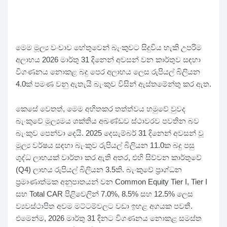
මෙම මූල්‍ය වංචාව හේතුවෙන් බැංකුවට සිදුවිය හැකි උපරිම
අලාභය 2026 මාර්තු 31 දිනෙන් අවසන් වන කාර්තුව සඳහා
විගණනය නොකළ බදු පෙර අලාභය ලෙස රුපියල් බිලියන
4.0ක් පමණ වනු ඇතැයි බැංකුව විසින් ඇස්තමේන්තු කර ඇත.
කෙසේ වෙතත්, මෙම අහිතකර තත්ත්වය හමුවේ වුවද
බැංකුවේ මූල්‍යමය ශක්තිය අඛණ්ඩව ස්ථාවරව පවතින බව
බැංකුව පෙන්වා දෙයි. 2025 දෙසැම්බර් 31 දිනෙන් අවසන් වූ
මූල්‍ය වර්ෂය සඳහා බැංකුව රුපියල් බිලියන 11.0ක බදු පසු
ශුද්ධ ලාභයක් වාර්තා කර ඇති අතර, එහි සිව්වන කාර්තුවේ
(Q4) ලාභය රුපියල් බිලියන 3.5කි. බැංකුවේ ප්‍රාග්ධන
ප්‍රමාණාත්මක අනුපාතයන් වන Common Equity Tier I, Tier I
සහ Total CAR පිළිවෙලින් 7.0%, 8.5% සහ 12.5% ලෙස
ව්‍යවස්ථාපිත අවම මට්ටම්වලට වඩා ඉහළ අගයක පවතී.
එමෙන්ම, 2026 මාර්තු 31 දිනට විගණනය නොකළ සමස්ත