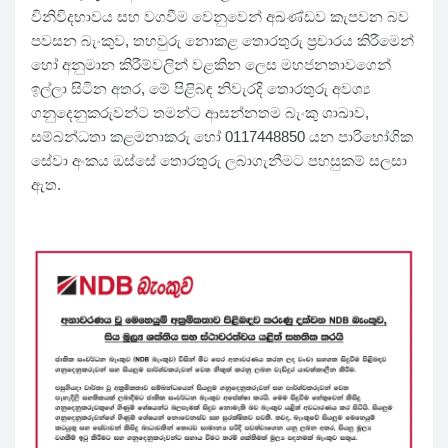
විනිවිදභාවය සහ වගවීම වෙනුවෙන් අඛණ්ඩව කැපවන බව
පවසන බැංකුව, තහවුරු නොකළ තොරතුරු ප්‍රචාරය කිරීමෙන්
හෝ අනුමාන කිරීම්වලින් වළකින ලෙස මහජනතාවගෙන්
ඉල්ලා සිටින අතර, මේ පිළිබඳ නිවැරදි තොරතුරු අවශ්‍ය
ගනුදෙනුකරුවන්ට තමන්ට ආසන්නතම බැංකු ශාඛාව,
සම්බන්ධතා කළමනාකරු හෝ 0117448850 යන පාරිභෝගික
සේවා අංකය ඔස්සේ තොරතුරු ලබාගැනීමට පහසුකම් සලසා
ඇත.