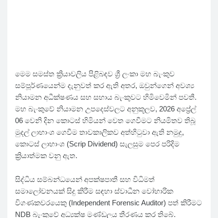
මෙම සමස්ත ක්‍රියාවලිය පිළිබඳව ශ්‍රී ලංකා මහ බැංකුව
සම්පූර්ණයෙන්ම දැනුවත් කර ඇති අතර, ඔවුන්ගෙන් අවශ්‍ය
නියාමන අධීක්ෂණය සහ සහාය බැංකුවට හිමිවෙමින් පවතී.
මහ බැංකුවේ නියාමන උපදෙස්වලට අනුකූලව, 2026 අප්‍රේල්
06 වෙනි දින කොටස් හිමියන් වෙත ගෙවීමට නියමිතව තිබූ
මුදල් ලාභාංශ ගෙවීම තාවකාලිකව අත්හිටුවා ඇති නමුදු,
කොටස් ලාභාංශ (Scrip Dividend) සැලසුම පෙර පරිදිම
ක්‍රියාත්මක වනු ඇත.
සිද්ධිය සම්බන්ධයෙන් අපක්ෂපාතී සහ විධිමත්
සමාලෝචනයක් සිදු කිරීම සඳහා ස්වාධීන වෝහාරික
විගණකවරයෙකු (Independent Forensic Auditor) පත් කිරීමට
NDB බැංකුවේ අධ්‍යක්ෂ මණ්ඩලය තීරණය කර තිබේ.