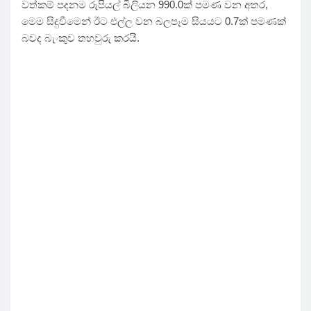
වත්කම් පදනම රුපියල් බිලියන 990.0ක් පමණ වන අතර,
මෙම සිදුවීමෙන් ඊට එල්ල වන බලපෑම සියයට 0.7ක් පමණක්
බවද බැංකුව තහවුරු කරයි.