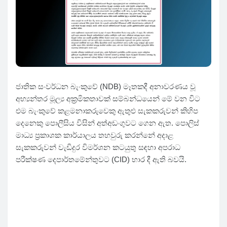
ජාතික සංවර්ධන බැංකුවේ (NDB) මෑතකදී අනාවරණය වූ
අභ්‍යන්තර මූල්‍ය අක්‍රමිකතාවක් සම්බන්ධයෙන් මේ වන විට
එම බැංකුවේ කළමනාකරුවෙකු ඇතුළු සැකකරුවන් කිහිප
දෙනෙකු පොලීසිය විසින් අත්අඩංගුවට ගෙන ඇත. පොලිස්
මාධ්‍ය ප්‍රකාශක කාර්යාලය තහවුරු කරන්නේ අදාළ
සැකකරුවන් වැඩිදුර විමර්ශන කටයුතු සඳහා අපරාධ
පරීක්ෂණ දෙපාර්තමේන්තුවට (CID) භාර දී ඇති බවයි.