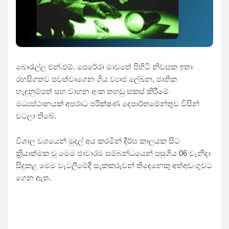
බොරැල්ල එන්.එම්. පෙරේරා මාවතේ පිහිටි නිවසක ඉතා
රහසිගතව පවත්වාගෙන ගිය ව්‍යාජ ලේඛන, ජාතික
හැඳුනුම්පත් සහ වාහන අංක තහඩු සකස් කිරීමේ
මධ්‍යස්ථානයක් අපරාධ පරීක්ෂණ දෙපාර්තමේන්තුව විසින්
වටලා තිබේ.
විශාල වශයෙන් මුදල් අය කරමින් දීර්ඝ කාලයක සිට
ක්‍රියාත්මක වූ මෙම ජාවාරම සම්බන්ධයෙන් පසුගිය 06 වැනිදා
සිදුකළ මෙම වැටලීමේදී සැකකරුවන් තිදෙනෙකු අත්අඩංගුවට
ගෙන ඇත.