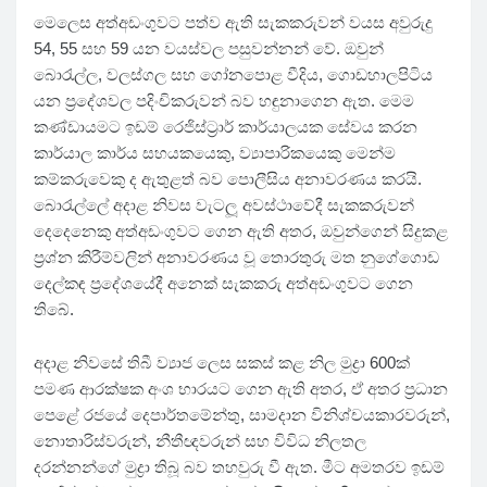
මෙලෙස අත්අඩංගුවට පත්ව ඇති සැකකරුවන් වයස අවුරුදු
54, 55 සහ 59 යන වයස්වල පසුවන්නන් වේ. ඔවුන්
බොරැල්ල, වලස්ගල සහ ගෝනපොළ වීදිය, ගොඩහාලපිටිය
යන ප්‍රදේශවල පදිංචිකරුවන් බව හඳුනාගෙන ඇත. මෙම
කණ්ඩායමට ඉඩම් රෙජිස්ට්‍රාර් කාර්යාලයක සේවය කරන
කාර්යාල කාර්ය සහයකයෙකු, ව්‍යාපාරිකයෙකු මෙන්ම
කම්කරුවෙකු ද ඇතුළත් බව පොලීසිය අනාවරණය කරයි.
බොරැල්ලේ අදාළ නිවස වැටලූ අවස්ථාවේදී සැකකරුවන්
දෙදෙනෙකු අත්අඩංගුවට ගෙන ඇති අතර, ඔවුන්ගෙන් සිදුකළ
ප්‍රශ්න කිරීම්වලින් අනාවරණය වූ තොරතුරු මත නුගේගොඩ
දෙල්කඳ ප්‍රදේශයේදී අනෙක් සැකකරු අත්අඩංගුවට ගෙන
තිබේ.
අදාළ නිවසේ තිබී ව්‍යාජ ලෙස සකස් කළ නිල මුද්‍රා 600ක්
පමණ ආරක්ෂක අංශ භාරයට ගෙන ඇති අතර, ඒ අතර ප්‍රධාන
පෙළේ රජයේ දෙපාර්තමේන්තු, සාමදාන විනිශ්චයකාරවරුන්,
නොතාරිස්වරුන්, නීතීඥවරුන් සහ විවිධ නිලතල
දරන්නන්ගේ මුද්‍රා තිබූ බව තහවුරු වී ඇත. මීට අමතරව ඉඩම්