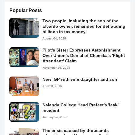
Popular Posts
Two people, including the son of the
Elcardo owner, remanded for defrauding
billions in tax money.
August 04, 2026
Pilot's Sister Expresses Astonishment
Over Union's Denial of Chamika's 'Flight
Attendant' Claim
November 26, 2025
New IGP with wife daughter and son
April 20, 2016
Nalanda College Head Prefect's 'leak'
incident
January 26, 2026
The crisis caused by thousands