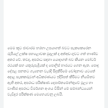
මෙම කූට ජාවාරම හරහා උපයාගත් බවට සැකකෙරෙන
රුපියල් ලක්ෂ පහළොවක මුදලක් ද අත්අඩංගුවට ගත් භාණ්ඩ
අතර වේ. තවද, අපරාධ සඳහා යොදාගත් බව කියන මෝටර්
රථයක් සහ යතුරුපැදියක් ද පොලිස් භාරයට ගෙන ඇත. පොදු
දේපළ පනතට ගැනෙන වැරදි සිදුකිරීමේ චෝදනාව යටතේ
අදාළ සැකකරුවන් අධිකරණයට ඉදිරිපත් කිරීමට නියමිතව
ඇති අතර, අපරාධ පරීක්ෂණ දෙපාර්තමේන්තුවේ මූල්‍ය හා
වාණිජ අපරාධ විමර්ශන අංශය විසින් මේ සම්බන්ධයෙන්
වැඩිදුර පරීක්ෂණ මෙහෙයවනු ලබයි.