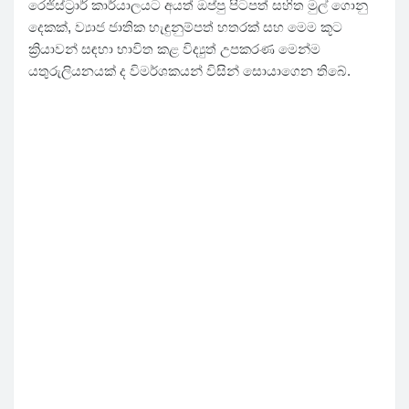
රෙජිස්ට්‍රාර් කාර්යාලයට අයත් ඔප්පු පිටපත් සහිත මුල් ගොනු
දෙකක්, ව්‍යාජ ජාතික හැඳුනුම්පත් හතරක් සහ මෙම කූට
ක්‍රියාවන් සඳහා භාවිත කළ විද්‍යුත් උපකරණ මෙන්ම
යතුරුලියනයක් ද විමර්ශකයන් විසින් සොයාගෙන තිබේ.